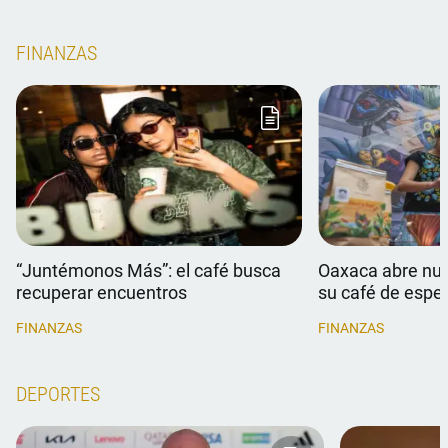
#lorenaríos | #VÉRTIGOPOLÍTICO
#VIRAL #VÉR
FINANZAS
“Juntémonos Más”: el café busca
Oaxaca abre nu
recuperar encuentros
su café de espec
FINANZAS
FINANZAS
DEPORTES